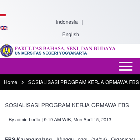
Skip to main content
Indonesia
|
English
Open or
Main
Close
navigation
Home
SOSIALISASI PROGRAM KERJA ORMAWA FBS
Breadcrumb
horizontal
Main
Menu
SOSIALISASI PROGRAM KERJA ORMAWA FBS
By
admin-berita
| 9:19 AM WIB, Mon April 15, 2013
FBS-Karangmalang
. Minggu pagi (14/04) Organisasi