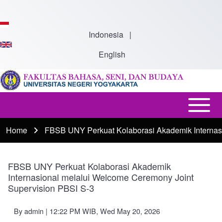
Skip to main content
Indonesia
|
English
Open or
Main
Close
navigation
Home
FBSB UNY Perkuat Kolaborasi Akademik Internas
Breadcrumb
horizontal
Main
Menu
FBSB UNY Perkuat Kolaborasi Akademik
Internasional melalui Welcome Ceremony Joint
Supervision PBSI S-3
By
admin
| 12:22 PM WIB, Wed May 20, 2026