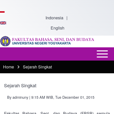
Skip to main content
Indonesia
|
English
Open or
Main
Close
navigation
Home
Sejarah Singkat
Breadcrumb
horizontal
Main
Menu
Sejarah Singkat
By
adminuny
| 9:15 AM WIB, Tue December 01, 2015
Fakultas Bahasa, Seni, dan Budaya (FBSB) semula