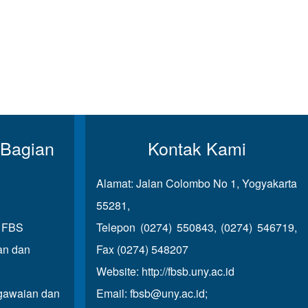
 Bagian
Kontak Kami
Alamat: Jalan Colombo No 1, Yogyakarta
55281,
u FBS
Telepon (0274) 550843, (0274) 546719,
an dan
Fax (0274) 548207
Website:
http://fbsb.uny.ac.id
awaian dan
Email:
fbsb@uny.ac.id
;