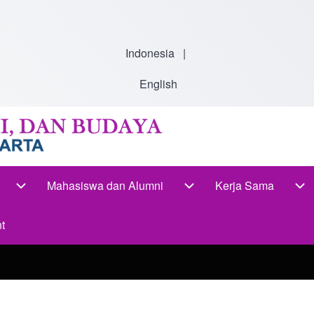
Indonesia
|
English
Mahasiswa dan Alumni
Kerja Sama
-navigation
Akademik sub-navigation
Mahasiswa dan Alumni s
Ke
t