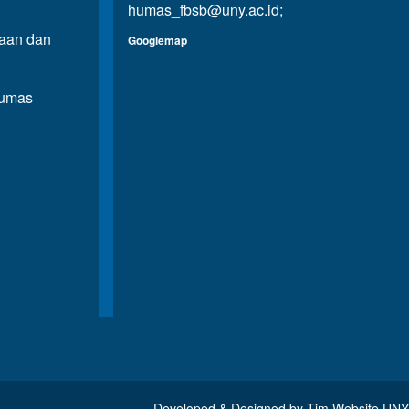
humas_fbsb@uny.ac.id
;
aan dan
Googlemap
Humas
n
Developed & Designed by
Tim Website UNY