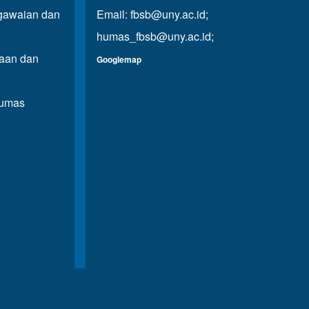
awaian dan
Email:
fbsb@uny.ac.id
;
humas_fbsb@uny.ac.id
;
aan dan
Googlemap
Humas
n