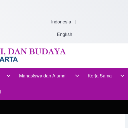
Indonesia
|
English
Mahasiswa dan Alumni
Kerja Sama
-navigation
Akademik sub-navigation
Mahasiswa dan Alumni s
Ke
t