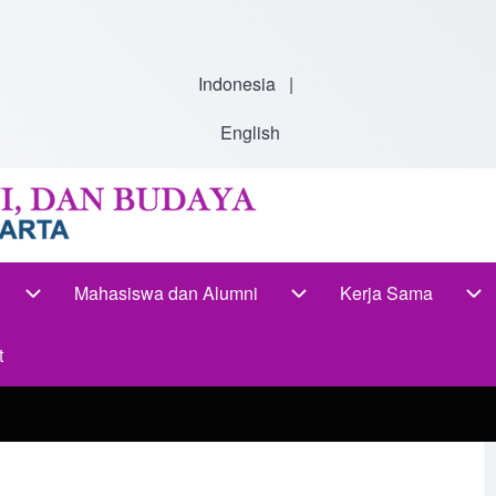
Indonesia
|
English
Mahasiswa dan Alumni
Kerja Sama
-navigation
Akademik sub-navigation
Mahasiswa dan Alumni s
Ke
t