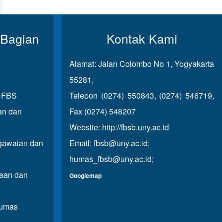
 Bagian
Kontak Kami
Alamat: Jalan Colombo No 1, Yogyakarta
55281,
u FBS
Telepon (0274) 550843, (0274) 546719,
an dan
Fax (0274) 548207
Website:
http://fbsb.uny.ac.id
awaian dan
Email:
fbsb@uny.ac.id
;
humas_fbsb@uny.ac.id
;
aan dan
Googlemap
Humas