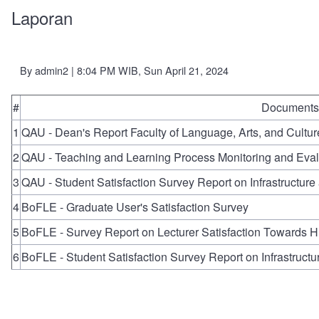
Laporan
By
admin2
| 8:04 PM WIB, Sun April 21, 2024
#
Documents
1
QAU - Dean's Report Faculty of Language, Arts, and Cultu
2
QAU - Teaching and Learning Process Monitoring and Eval
3
QAU - Student Satisfaction Survey Report on Infrastructure
4
BoFLE - Graduate User's Satisfaction Survey
5
BoFLE - Survey Report on Lecturer Satisfaction Toward
6
BoFLE - Student Satisfaction Survey Report on Infrastructu