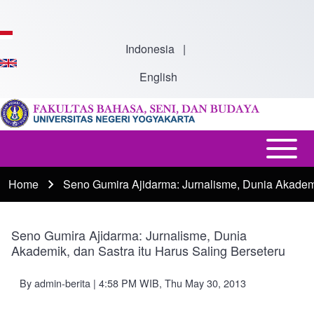
Skip to main content
Indonesia
|
English
Open or
Main
Close
navigation
Home
Seno Gumira Ajidarma: Jurnalisme, Dunia Akademi
Breadcrumb
horizontal
Main
Menu
Seno Gumira Ajidarma: Jurnalisme, Dunia
Akademik, dan Sastra itu Harus Saling Berseteru
By
admin-berita
| 4:58 PM WIB, Thu May 30, 2013