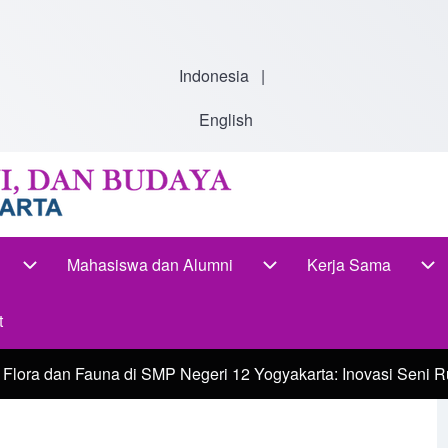
Indonesia
|
English
Mahasiswa dan Alumni
Kerja Sama
-navigation
Akademik sub-navigation
Mahasiswa dan Alumni s
Ke
t
i Flora dan Fauna di SMP Negeri 12 Yogyakarta: Inovasi Seni 