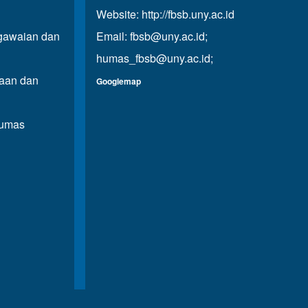
Website:
http://fbsb.uny.ac.id
awaian dan
Email:
fbsb@uny.ac.id
;
humas_fbsb@uny.ac.id
;
aan dan
Googlemap
Humas
n