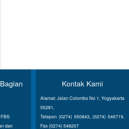
 Bagian
Kontak Kami
Alamat: Jalan Colombo No 1, Yogyakarta
55281,
u FBS
Telepon (0274) 550843, (0274) 546719,
an dan
Fax (0274) 548207