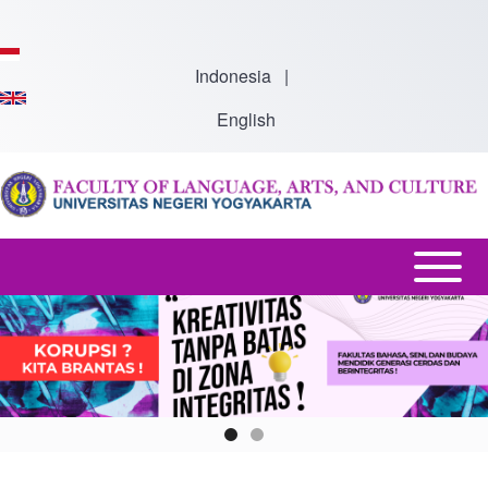
Skip to main content
Indonesia
|
English
Open or
Main
Close
Menu
horizontal
-
Main
En
Menu