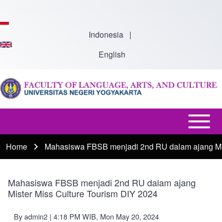
Skip to main content
Indonesia
|
English
Open or
Main
Close
Menu
Home
Mahasiswa FBSB menjadi 2nd RU dalam ajang Mis
Breadcrumb
horizontal
-
Main
En
Menu
Mahasiswa FBSB menjadi 2nd RU dalam ajang
Mister Miss Culture Tourism DIY 2024
By
admin2
| 4:18 PM WIB, Mon May 20, 2024