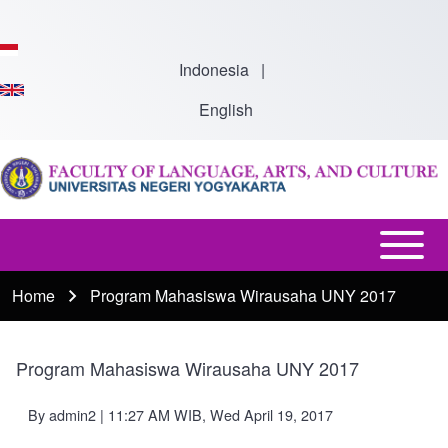
Skip to main content
Indonesia
|
English
Open or
Main
Close
Menu
Home
Program Mahasiswa Wirausaha UNY 2017
Breadcrumb
horizontal
-
Main
En
Menu
Program Mahasiswa Wirausaha UNY 2017
By
admin2
| 11:27 AM WIB, Wed April 19, 2017