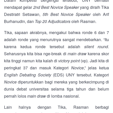
Dalam kompetisi bergengsi tersebut, UNY berhasil
mendapat gelar
2nd Best Novice Speaker
yang diraih Tika
Destiratri Setiawan,
5th Best Novice Speaker
oleh Arif
Burhanudin, dan
Top 20 Adjudicators
oleh Rasman.
Tika, sapaan akrabnya, mengakui bahwa ronde 6 dan 7
adalah ronde yang menurutnya sangat mendebarkan. “Itu
karena kedua ronde tersebut adalah
silent round
.
Seharusnya kita bisa nge-break di
main draw
karena skor
kita tinggi namun kita kalah di
victory point
(vp). Jadi kita di
peringkat 37 dan masuk Kategori
Novice
,” jelas ketua
English Debating Society
(EDS) UNY tersebut. Kategori
Novice
diperuntukkan bagi mereka yang berkecimpung di
dunia debat universitas selama tiga tahun dan belum
pernah lolos
main draw
di lomba nasional.
Lain halnya dengan Tika, Rasman berbagi