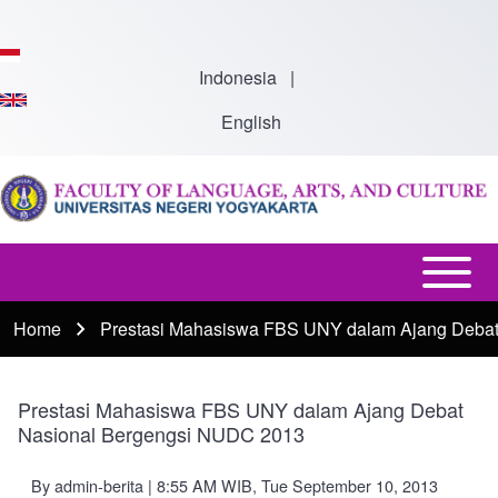
Skip to main content
Indonesia
|
English
Open or
Main
Close
Menu
Home
Prestasi Mahasiswa FBS UNY dalam Ajang Deba
Breadcrumb
horizontal
-
Main
En
Menu
Prestasi Mahasiswa FBS UNY dalam Ajang Debat
Nasional Bergengsi NUDC 2013
By
admin-berita
| 8:55 AM WIB, Tue September 10, 2013